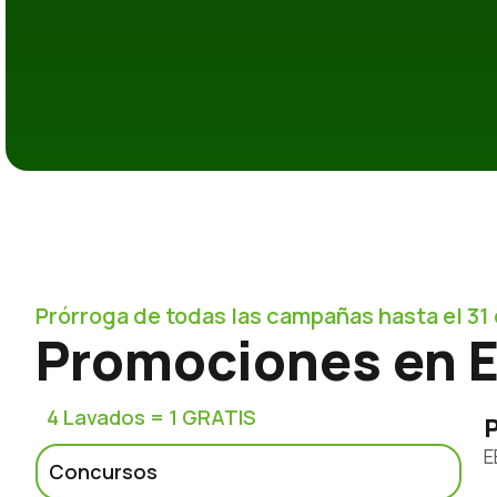
Prórroga de todas las campañas hasta el 31
Promociones en E
4 Lavados = 1 GRATIS
E
Concursos