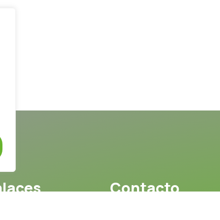
nlaces
Contacto
Tenerife:
me